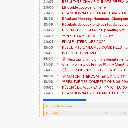
>
24/07
RÉSULTATS CHAMPIONNATS DE FRAN
>
25/06
Effroyable coup de tonnerre
>
23/06
CHAMPIONNATS DE FRANCE MASTER +
(INTER)NATIONAUX ET COMPETITIONS 
>
18/06
Résultats Meetings Nationaux, Champion
Zone Alpes CJESV
>
10/06
Résultats du week-end (pointes de couleu
>
03/06
RESUME DE LA SEMAINE (Meeting Nat. Al
régionaux et départementaux)
>
26/05
🚨RÉSULTATS DU WEEK-END🚨
>
20/05
FINALE INTERCLUBS 2025
>
15/05
RESULTATS EPREUVES COMBINEES + E
>
06/05
INTERCLUBS 1er Tour
>
14/04
🏆 Résultats championnats département
>
31/03
Championnats de France 10km + Maratho
>
24/03
🇫🇷 CHAMPIONNATS DE FRANCE 20 E
CRITERIUMS NATIONAUX DES JEUNES
>
18/03
🏆 MATCH INTERCOMITÉS U14/U16 🏆
>
10/03
🚨RÉSUMÉ DES COMPÉTITIONS 06-09/
>
05/03
RÉSUMÉ DU WEEK-END : MATCH EUROP
CHAMPIONNATS DE FRANCE CROSS C
>
25/02
CHAMPIONNATS DE FRANCE ELITE MI
HIVERNAUX 🇫🇷