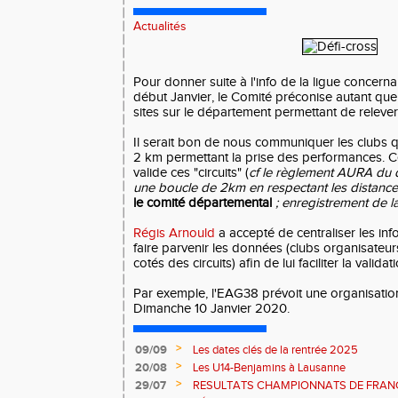
Actualités
Pour donner suite à l'info de la ligue concer
début Janvier, le Comité préconise autant que 
sites sur le département permettant de relever
Il serait bon de nous communiquer les clubs q
2 km permettant la prise des performances. Ce
valide ces "circuits" (
cf le règlement AURA du d
une boucle de 2km en respectant les distanc
le comité départemental
; enregistrement de l
Régis Arnould
a accepté de centraliser les inf
faire parvenir les données (clubs organisateurs
cotés des circuits) afin de lui faciliter la validat
Par exemple, l'EAG38 prévoit une organisation 
Dimanche 10 Janvier 2020.
>
09/09
Les dates clés de la rentrée 2025
>
20/08
Les U14-Benjamins à Lausanne
>
29/07
RESULTATS CHAMPIONNATS DE FRAN