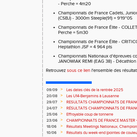
- Perche = 4m20
Championnats de France Cadets, Juni
(CSBJ) - 3000m Steeple(91) = 9'19''05
Championnats de France Élite - COLL
Perche = 5m30
Championnats de France Élite - CRITI
Heptathlon JSF = 4 964 pts
Championnats Nationaux d'épreuves c
JANOWIAK REMI (EAG 38) - Décathlon 
Retrouvez
sous ce lien
l'ensemble des résultat
>
09/09
Les dates clés de la rentrée 2025
>
20/08
Les U14-Benjamins à Lausanne
>
29/07
RESULTATS CHAMPIONNATS DE FRAN
>
24/07
RÉSULTATS CHAMPIONNATS DE FRAN
>
25/06
Effroyable coup de tonnerre
>
23/06
CHAMPIONNATS DE FRANCE MASTER +
(INTER)NATIONAUX ET COMPETITIONS 
>
18/06
Résultats Meetings Nationaux, Champion
Zone Alpes CJESV
>
10/06
Résultats du week-end (pointes de couleu