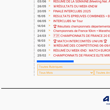
>
03/06
RESUME DE LA SEMAINE (Meeting Nat. Al
régionaux et départementaux)
>
26/05
🚨RÉSULTATS DU WEEK-END🚨
>
20/05
FINALE INTERCLUBS 2025
>
15/05
RESULTATS EPREUVES COMBINEES + E
>
06/05
INTERCLUBS 1er Tour
>
14/04
🏆 Résultats championnats département
>
31/03
Championnats de France 10km + Maratho
>
24/03
🇫🇷 CHAMPIONNATS DE FRANCE 20 E
CRITERIUMS NATIONAUX DES JEUNES
>
18/03
🏆 MATCH INTERCOMITÉS U14/U16 🏆
>
10/03
🚨RÉSUMÉ DES COMPÉTITIONS 06-09/
>
05/03
RÉSUMÉ DU WEEK-END : MATCH EUROP
CHAMPIONNATS DE FRANCE CROSS C
>
25/02
CHAMPIONNATS DE FRANCE ELITE MI
HIVERNAUX 🇫🇷