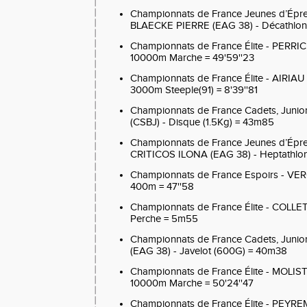
Championnats de France Jeunes d’Épr
BLAECKE PIERRE (EAG 38) - Décathlon
Championnats de France Élite - PERRI
10000m Marche = 49'59''23
Championnats de France Élite - AIRIA
3000m Steeple(91) = 8'39''81
Championnats de France Cadets, Jun
(CSBJ) - Disque (1.5Kg) = 43m85
Championnats de France Jeunes d’Épr
CRITICOS ILONA (EAG 38) - Heptathlon
Championnats de France Espoirs - VE
400m = 47''58
Championnats de France Élite - COLLE
Perche = 5m55
Championnats de France Cadets, Juni
(EAG 38) - Javelot (600G) = 40m38
Championnats de France Élite - MOLIST
10000m Marche = 50'24''47
Championnats de France Élite - PEYR