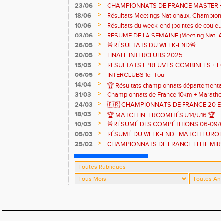
>
23/06
CHAMPIONNATS DE FRANCE MASTER +
(INTER)NATIONAUX ET COMPETITIONS 
>
18/06
Résultats Meetings Nationaux, Champion
Zone Alpes CJESV
>
10/06
Résultats du week-end (pointes de couleu
>
03/06
RESUME DE LA SEMAINE (Meeting Nat. Al
régionaux et départementaux)
>
26/05
🚨RÉSULTATS DU WEEK-END🚨
>
20/05
FINALE INTERCLUBS 2025
>
15/05
RESULTATS EPREUVES COMBINEES + E
>
06/05
INTERCLUBS 1er Tour
>
14/04
🏆 Résultats championnats département
>
31/03
Championnats de France 10km + Maratho
>
24/03
🇫🇷 CHAMPIONNATS DE FRANCE 20 E
CRITERIUMS NATIONAUX DES JEUNES
>
18/03
🏆 MATCH INTERCOMITÉS U14/U16 🏆
>
10/03
🚨RÉSUMÉ DES COMPÉTITIONS 06-09/
>
05/03
RÉSUMÉ DU WEEK-END : MATCH EUROP
CHAMPIONNATS DE FRANCE CROSS C
>
25/02
CHAMPIONNATS DE FRANCE ELITE MI
HIVERNAUX 🇫🇷