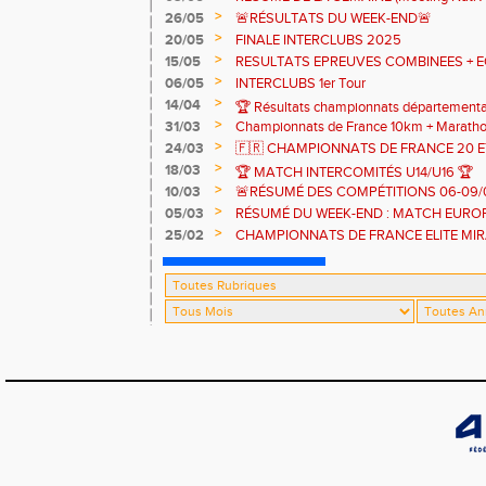
régionaux et départementaux)
>
26/05
🚨RÉSULTATS DU WEEK-END🚨
>
20/05
FINALE INTERCLUBS 2025
>
15/05
RESULTATS EPREUVES COMBINEES + E
>
06/05
INTERCLUBS 1er Tour
>
14/04
🏆 Résultats championnats département
>
31/03
Championnats de France 10km + Maratho
>
24/03
🇫🇷 CHAMPIONNATS DE FRANCE 20 E
CRITERIUMS NATIONAUX DES JEUNES
>
18/03
🏆 MATCH INTERCOMITÉS U14/U16 🏆
>
10/03
🚨RÉSUMÉ DES COMPÉTITIONS 06-09/
>
05/03
RÉSUMÉ DU WEEK-END : MATCH EUROP
CHAMPIONNATS DE FRANCE CROSS C
>
25/02
CHAMPIONNATS DE FRANCE ELITE MI
HIVERNAUX 🇫🇷