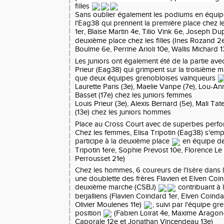
filles
Sans oublier également les podiums en équi
l'Eag38 qui prennent la première place chez le
1er, Blaise Martin 4e, Tilio Vink 6e, Joseph Du
deuxième place chez les filles (Ines Rozand 2
Boulme 6e, Perrine Arioli 10e, Wallis Michard 
Les juniors ont également été de la partie avec
Prieur (Eag38) qui grimpent sur la troisième
que deux équipes grenobloises vainqueurs
Laurette Paris (3e), Maelie Vanpe (7e), Lou-An
Basset (17e) chez les juniors femmes
Louis Prieur (3e), Alexis Bernard (5e), Mali Ta
(13e) chez les juniors hommes
Place au Cross Court avec de superbes per
Chez les femmes, Elisa Tripotin (Eag38) s'emp
participe à la deuxième place
en équipe de
Tripotin 1ere, Sophie Prevost 10e, Florence L
Perrousset 21e)
Chez les hommes, 6 coureurs de l'Isère dans
une doublette des frères Flavien et Elven Coin
deuxième marche (CSBJ)
contribuant à 
berjalliens (Flavien Coindard 1er, Elven Coind
Olivier Moulenes 11e)
, suivi par l'équipe g
position
(Fabien Loirat 4e, Maxime Aragon-
Caporale 12e et Jonathan Vincendeau 13e)