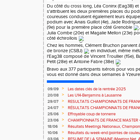
Du côté du cross long, Léa Coninx (Eag38) et J
s'attribuent les deux premières places du po
coureuses conduisent également leurs équipes
podium avec Anais Guillot (4e), Jade Rodrigu
(9e) pour la première place côté Grenoble
Julia Combe (20e) et Magalie Mellon (23e) p
côté échirollois
Chez les hommes, Clément Bruchon parvient à
de bronze (CSBJ)
en individuel, même méta
l'Eag38 composé de Vincent Troullier (15e), Bas
Petit (28e) et Antoine Fabre (38e)
Bravo aux 377 participants isérois pour vos p
vous est donné dans deux semaines à Yzeure 
>
09/09
Les dates clés de la rentrée 2025
>
20/08
Les U14-Benjamins à Lausanne
>
29/07
RESULTATS CHAMPIONNATS DE FRAN
>
24/07
RÉSULTATS CHAMPIONNATS DE FRAN
>
25/06
Effroyable coup de tonnerre
>
23/06
CHAMPIONNATS DE FRANCE MASTER +
(INTER)NATIONAUX ET COMPETITIONS 
>
18/06
Résultats Meetings Nationaux, Champion
Zone Alpes CJESV
>
10/06
Résultats du week-end (pointes de couleu
>
03/06
RESUME DE LA SEMAINE (Meeting Nat. Al