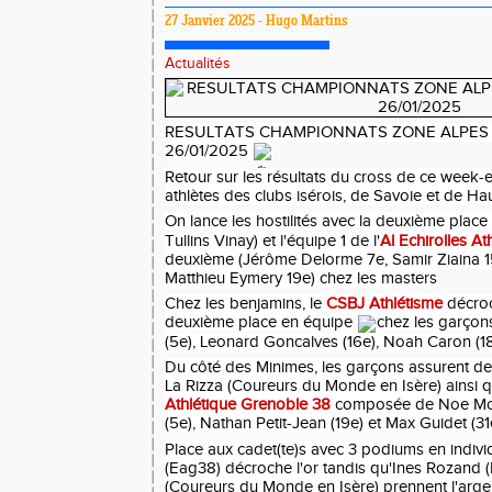
27 Janvier 2025 - Hugo Martins
Actualités
RESULTATS CHAMPIONNATS ZONE ALPES 
26/01/2025
Retour sur les résultats du cross de ce week-e
athlètes des clubs isérois, de Savoie et de Ha
On lance les hostilités avec la deuxième plac
Tullins Vinay) et l'équipe 1 de l'
Al Echirolles At
deuxième (Jérôme Delorme 7e, Samir Ziaina 15e
Matthieu Eymery 19e) chez les masters
Chez
les benjamins, le
CSBJ Athlétisme
décroc
deuxième place en équipe
chez les garçon
(5e), Leonard Goncalves (16e), Noah Caron (1
Du côté des Minimes, les garçons assurent d
La Rizza (Coureurs du Monde en Isère) ainsi qu
Athlétique Grenoble 38
composée de Noe Mora
(5e), Nathan Petit-Jean (19e) et Max Guidet (31
Place aux cadet(te)s avec 3 podiums en individu
(Eag38) décroche l'or tandis qu'Ines Rozand
(Coureurs du Monde en Isère) prennent l'argen