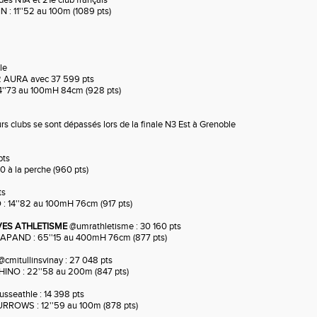
des N1A et 21e club français
N : 11''52 au 100m (1089 pts)
le
N2 AURA avec 37 599 pts
14''73 au 100mH 84cm (928 pts)
urs clubs se sont dépassés lors de la finale N3 Est à Grenoble
pts
0 à la perche (960 pts)
ts
 14''82 au 100mH 76cm (917 pts)
VES ATHLETISME
@umrathletisme : 30 160 pts
APAND : 65''15 au 400mH 76cm (877 pts)
cmitullinsvinay : 27 048 pts
INO : 22''58 au 200m (847 pts)
sseathle : 14 398 pts
ROWS : 12''59 au 100m (878 pts)