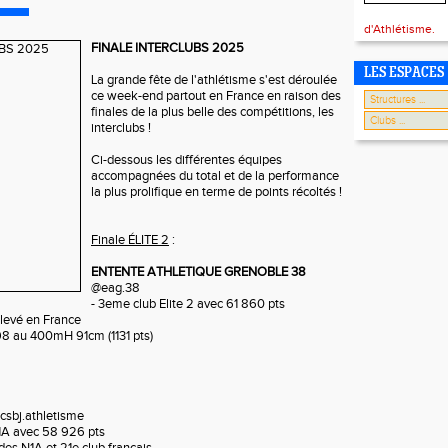
d'Athlétisme.
FINALE INTERCLUBS 2025
LES ESPACES
La grande fête de l'athlétisme s'est déroulée
ce week-end partout en France en raison des
finales de la plus belle des compétitions, les
interclubs !
Ci-dessous les différentes équipes
accompagnées du total et de la performance
la plus prolifique en terme de points récoltés !
Finale ÉLITE 2
:
ENTENTE ATHLETIQUE GRENOBLE 38
@eag.38
- 3eme club Elite 2 avec 61 860 pts
élevé en France
'98 au 400mH 91cm (1131 pts)
sbj.athletisme
1A avec 58 926 pts