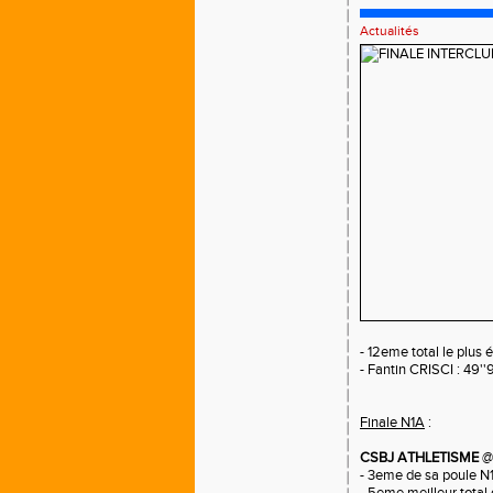
Actualités
- 12eme total le plus 
- Fantin CRISCI : 49'
Finale N1A
:
CSBJ ATHLETISME
@c
- 3eme de sa poule N