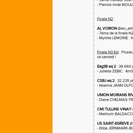
- 5eme meilleur total 
- Pierrick-linda MOULI
Finale N2
:
AL VOIRON
@alv_ath
- 7ème de la finale 
- Myrtille LEMOINE : 
Finale N3 Est
: Plusie
ce samedi !
Eag38 eq 2
: 39 660 
- Juliette ZEBIC : 4m0
CSBJ eq 2
: 32 235 p
- Noemie JANN OLFO :
UNION MOIRANS RI
- Diane CHELMAS-TR
CMI TULLINS VINAY
@
- Mathurin BALDACCH
US SAINT-EGREVE
@u
- Ebba JERNMARK-BUR