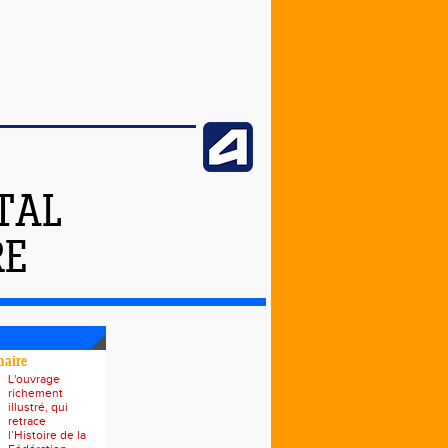
TAL
RE
naire
L'ouvrage
richement
illustré, qui
retrace
l’Histoire de la