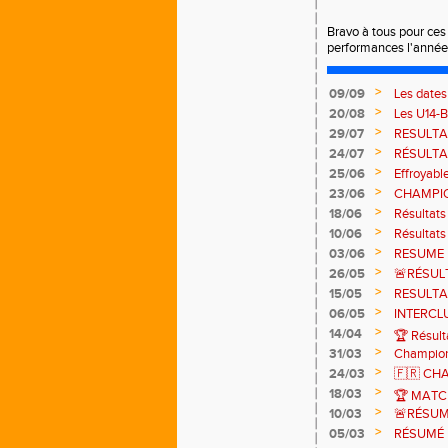
Bravo à tous pour ces
performances l'année 
>
09/09
Les dates
>
20/08
Les U14-
>
29/07
RESULTA
>
24/07
RÉSULTA
>
25/06
Effroyabl
>
23/06
CHAMPIO
(INTER)
>
18/06
Résultat
Zone Alp
>
10/06
Résultats
>
03/06
RESUME D
régionaux
>
26/05
🚨RÉSUL
>
15/05
RESULTA
>
06/05
INTERCLU
>
14/04
🏆 Résul
>
31/03
Champion
>
24/03
🇫🇷 CH
CRITERI
>
18/03
🏆 MATC
>
10/03
🚨RÉSUM
>
05/03
RÉSUMÉ 