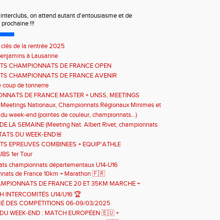
 interclubs, on attend autant d'entousiasme et de
prochaine !!!
 clés de la rentrée 2025
Benjamins à Lausanne
TS CHAMPIONNATS DE FRANCE OPEN
TS CHAMPIONNATS DE FRANCE AVENIR
e coup de tonnerre
NNATS DE FRANCE MASTER + UNSS, MEETINGS
NATIONAUX ET COMPETITIONS REG.
s Meetings Nationaux, Championnats Régionaux Minimes et
es CJESV
 du week-end (pointes de couleur, championnats...)
E LA SEMAINE (Meeting Nat. Albert Rivet, championnats
 et départementaux)
TATS DU WEEK-END🚨
TS EPREUVES COMBINEES + EQUIP'ATHLE
BS 1er Tour
tats championnats départementaux U14-U16
nats de France 10km + Marathon 🇫🇷
AMPIONNATS DE FRANCE 20 ET 35KM MARCHE +
UMS NATIONAUX DES JEUNES A LA MARCHE
H INTERCOMITÉS U14/U16 🏆
É DES COMPÉTITIONS 06-09/03/2025
DU WEEK-END : MATCH EUROPÉEN 🇪🇺 +