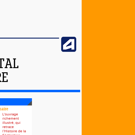
TAL
RE
naire
L'ouvrage
richement
illustré, qui
retrace
l’Histoire de la